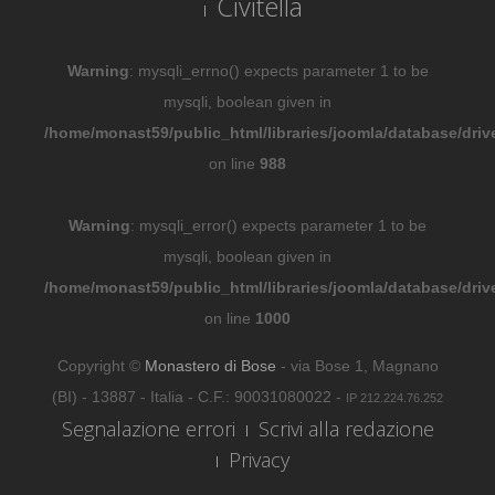
Civitella
Warning
: mysqli_errno() expects parameter 1 to be
mysqli, boolean given in
/home/monast59/public_html/libraries/joomla/database/driv
on line
988
Warning
: mysqli_error() expects parameter 1 to be
mysqli, boolean given in
/home/monast59/public_html/libraries/joomla/database/driv
on line
1000
Copyright ©
Monastero di Bose
- via Bose 1, Magnano
(BI) - 13887 - Italia - C.F.: 90031080022 -
IP 212.224.76.252
Segnalazione errori
Scrivi alla redazione
Privacy