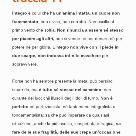
Integro
è colui che ha
un'anima intatta, un cuore non
frammentato
, non diviso, non corrotto. Non oscilla al
primo vento che soffia.
Non rinuncia a essere sé stesso
per piacere agli altri,
non si vende né per denaro né per
potere né per gloria. L’integro
non vive con il piede in
due scarpe, non indossa infinite maschere
per
sopravvivere.
Forse non ha sempre presente la meta, può persino
smarrirla, ma
è tutto sé stesso nel cammino
, non
curante dei luccichii illusori degli idoli di turno.
Non è
perfetto
né perfezionista, né tantomeno integralista o
fondamentalista: sa che può imparare da qualsiasi
situazione, anche la più insolita, inaspettata e tragica;
sa
fare delle sue fragilità, delle sue crepe un’occasione