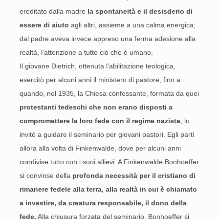
ereditato dalla madre
la spontaneità e il desisderio di
essere di aiuto
agli altri, assieme a una calma energica;
dal padre aveva invece appreso una ferma adesione alla
realtà, l’attenzione a tutto ciò che è umano.
Il giovane Dietrich, ottenuta l’abilitazione teologica,
esercitò per alcuni anni il ministero di pastore, fino a
quando, nel 1935, la Chiesa confessante, formata da quei
protestanti tedeschi che non erano disposti a
compromettere la loro fede con il regime nazista
, lo
invitò a guidare il seminario per giovani pastori. Egli partì
allora alla volta di Finkenwalde, dove per alcuni anni
condivise tutto con i suoi allievi. A Finkenwalde Bonhoeffer
si convinse della
profonda necessità per il cristiano di
rimanere fedele alla terra, alla realtà in cui è chiamato
a investire, da creatura responsabile, il dono della
fede.
Alla chiusura forzata del seminario, Bonhoeffer si