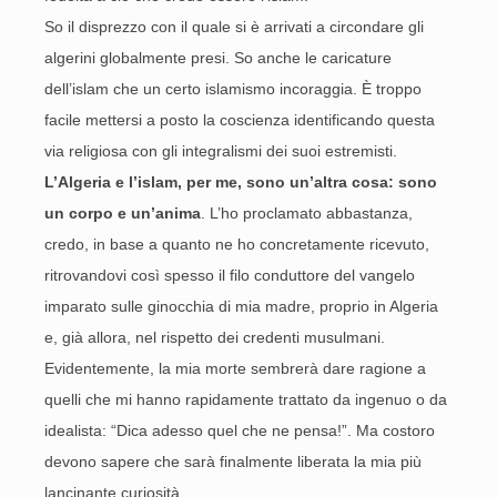
So il disprezzo con il quale si è arrivati a circondare gli
algerini globalmente presi. So anche le caricature
dell’islam che un certo islamismo incoraggia. È troppo
facile mettersi a posto la coscienza identificando questa
via religiosa con gli integralismi dei suoi estremisti.
L’Algeria e l’islam, per me, sono un’altra cosa: sono
un corpo e un’anima
. L’ho proclamato abbastanza,
credo, in base a quanto ne ho concretamente ricevuto,
ritrovandovi così spesso il filo conduttore del vangelo
imparato sulle ginocchia di mia madre, proprio in Algeria
e, già allora, nel rispetto dei credenti musulmani.
Evidentemente, la mia morte sembrerà dare ragione a
quelli che mi hanno rapidamente trattato da ingenuo o da
idealista: “Dica adesso quel che ne pensa!”. Ma costoro
devono sapere che sarà finalmente liberata la mia più
lancinante curiosità.