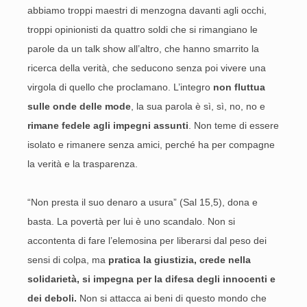
abbiamo troppi maestri di menzogna davanti agli occhi,
troppi opinionisti da quattro soldi che si rimangiano le
parole da un talk show all’altro, che hanno smarrito la
ricerca della verità, che seducono senza poi vivere una
virgola di quello che proclamano. L’integro
non fluttua
sulle onde delle mode
, la sua parola è sì, sì, no, no e
rimane fedele agli impegni assunti
. Non teme di essere
isolato e rimanere senza amici, perché ha per compagne
la verità e la trasparenza.
“Non presta il suo denaro a usura” (Sal 15,5), dona e
basta. La povertà per lui è uno scandalo. Non si
accontenta di fare l’elemosina per liberarsi dal peso dei
sensi di colpa, ma
pratica la giustizia, crede nella
solidarietà, si impegna per la difesa degli innocenti e
dei deboli.
Non si attacca ai beni di questo mondo che