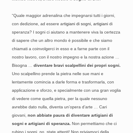
“Quale maggior adrenalina che impegnarsi tutti i giorni,
con dedizione, ad essere ar
tigiani di sogni, artigiani
di
speranza? I sogni ci aiutano a mantenere viva la certezza
di sapere che un altro mondo è possibile e che siamo
chiamati a coinvolgerci in esso e a farne parte con il
nostro lavoro, con il nostro impegno e la nostra azione …
Bisogna …
diventare bravi scalpellini dei propri sogni.
Uno scalpellino prende la pietra nelle sue mani e
lentamente comincia a darle forma e trasformarla, con
applicazione e sforzo, e specialmente con una gran voglia
di vedere come quella pietra, per la quale nessuno
avrebbe dato nulla, diventa un’opera d’arte … Cari
giovani,
non abbiate paura di diventare artigiani di
sogni e artigiani di speranza.
Non permettiamo che ci
rubino i sogni, no, state attenti! Non priviamoci della