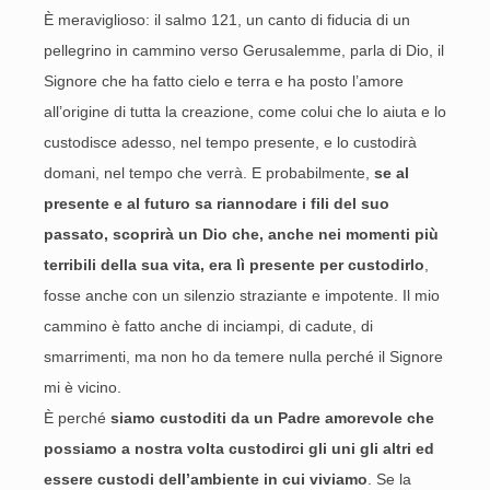
È meraviglioso: il salmo 121, un canto di fiducia di un
pellegrino in cammino verso Gerusalemme, parla di Dio, il
Signore che ha fatto cielo e terra e ha posto l’amore
all’origine di tutta la creazione, come colui che lo aiuta e lo
custodisce adesso, nel tempo presente, e lo custodirà
domani, nel tempo che verrà. E probabilmente,
se al
presente e al futuro sa riannodare i fili del suo
passato, scoprirà un Dio che, anche nei momenti più
terribili della sua vita, era lì presente per custodirlo
,
fosse anche con un silenzio straziante e impotente. Il mio
cammino è fatto anche di inciampi, di cadute, di
smarrimenti, ma non ho da temere nulla perché il Signore
mi è vicino.
È perché
siamo custoditi da un Padre amorevole che
possiamo a nostra volta custodirci gli uni gli altri ed
essere custodi dell’ambiente in cui viviamo
. Se la