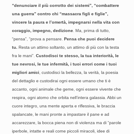
“denunciare il più corrotto dei sistemi”, “combattere
una guerra” contro chi “massacra figli e figlie”,
vincere la paura e l’omertà, impegnarsi nella vita con
coraggio, impegno, dedizione
. Ma, prima di tutto,
“pensa”, “prova a pensare.
Pensa che puoi decidere
tu.
Resta un attimo soltanto, un attimo di più con la testa
fra le mani”.
Custodisci te stesso, la tua interiorità, le
tue nevrosi, le tue infermità, i tuoi errori come i tuoi
migliori amici
, custodisci la bellezza, la verità, la poesia
del dettaglio e custodirai ogni essere umano che ti è
accanto, ogni animale che geme, ogni essere vivente che
respira, ogni atomo che orbita nell’intera galassia. Abbi un
cuore integro, una mente aperta e riflessiva, le braccia
spalancate, le mani pronte a impastare il pane e ad
accarezzare, la bocca piena non di violenza ma di “parole
iperbole, intatte e reali come piccoli miracoli, idee di