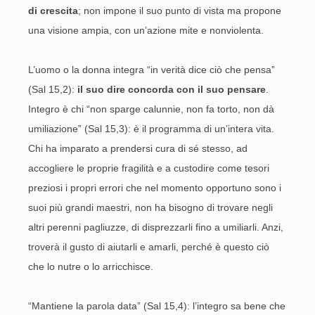
di crescita
; non impone il suo punto di vista ma propone
una visione ampia, con un’azione mite e nonviolenta.
L’uomo o la donna integra “in verità dice ciò che pensa”
(Sal 15,2):
il suo dire concorda con il suo pensare
.
Integro è chi “non sparge calunnie, non fa torto, non dà
umiliazione” (Sal 15,3): è il programma di un’intera vita.
Chi ha imparato a prendersi cura di sé stesso, ad
accogliere le proprie fragilità e a custodire come tesori
preziosi i propri errori che nel momento opportuno sono i
suoi più grandi maestri, non ha bisogno di trovare negli
altri perenni pagliuzze, di disprezzarli fino a umiliarli. Anzi,
troverà il gusto di aiutarli e amarli, perché è questo ciò
che lo nutre o lo arricchisce.
“Mantiene la parola data” (Sal 15,4): l’integro sa bene che