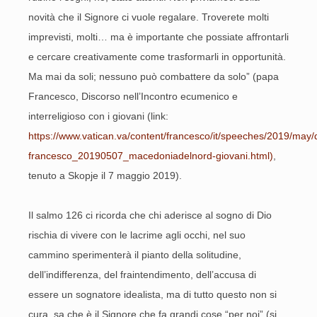
novità che il Signore ci vuole regalare. Troverete molti
imprevisti, molti… ma è importante che possiate affrontarli
e cercare creativamente come trasformarli in opportunità.
Ma mai da soli; nessuno può combattere da solo” (papa
Francesco, Discorso nell’Incontro ecumenico e
interreligioso con i giovani (link:
https://www.vatican.va/content/francesco/it/speeches/2019/may
francesco_20190507_macedoniadelnord-giovani.html)
,
tenuto a Skopje il 7 maggio 2019).
Il salmo 126 ci ricorda che chi aderisce al sogno di Dio
rischia di vivere con le lacrime agli occhi, nel suo
cammino sperimenterà il pianto della solitudine,
dell’indifferenza, del fraintendimento, dell’accusa di
essere un sognatore idealista, ma di tutto questo non si
cura, sa che è il Signore che fa grandi cose “per noi” (si