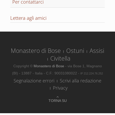
Per contattarci
Lettera agli amici
Monastero di Bose
Ostuni
Assisi
Civitella
Copyright ©
Monastero di Bose
- via Bose 1, Magnano
(BI) - 13887 - Italia - C.F.: 90031080022 -
IP 212.224.76.252
Segnalazione errori
Scrivi alla redazione
Privacy
TORNA SU