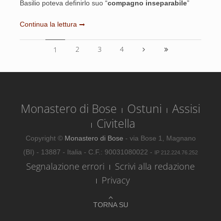
Basilio poteva definirlo suo “
compagno inseparabile
”
Continua la lettura
2
3
4
1
Monastero di Bose
Ostuni
Assisi
Civitella
Copyright ©
Monastero di Bose
- via Bose 1, Magnano
(BI) - 13887 - Italia - C.F.: 90031080022 -
IP 212.224.76.252
Segnalazione errori
Scrivi alla redazione
Privacy
TORNA SU