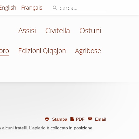
English
Français
Assisi
Civitella
Ostuni
oro
Edizioni Qiqajon
Agribose
Stampa
PDF
Email
lcuni fratelli. L’apiario è collocato in posizione