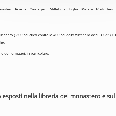
monastero:
Acacia Castagno Millefiori Tiglio Melata Rododendro 
zucchero ( 300 cal circa contro le 400 cal dello zucchero ogni 100gr.) È i
che.
dei formaggi, in particolare:
o esposti nella libreria del monastero e su