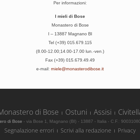
Per informazioni:
I mieli di Bose
Monastero di Bose
I – 13887 Magnano BI
Tel (+39) 015.679.115
(8.00-12.00;14.00-17.00 lun.-ven.)
Fax (+39) 015.679.49.49
e-mail:
miele@monasterodibose.it
Monastero di Bose
Ostuni
Assisi
Civitell
ero di Bose
- via Bose 1, Magnano (BI) - 13887 - Italia - C.F.: 900310
Segnalazione errori
Scrivi alla redazione
Privacy