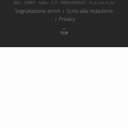
(BI) - 13887 - Italia - C.F.: 90031080022 -
IP 212.224.76.252
Segnalazione errori
Scrivi alla redazione
Privacy
TOP