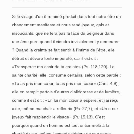
Si le visage d'un être aimé produit dans tout notre être un
changement manifeste et nous rend joyeux, gais et
insouciants, que ne fera pas la face du Seigneur dans
une âme pure quand il viendra invisiblement y demeurer
? Quand la crainte se fait sentir à l'intime de l’être, elle
détruit et dévore tonte impureté, car il est dit :
«Transperce ma chair de ta crainte» (Ps. 118,120). La
sainte charité, elle, consume certains, selon cette parole :
«Tu as pris mon cœur, tu as pris mon cœur» (Cant. 4,9);
elle en remplit parfois d'autres d'allégresse et de lumière,
comme il est dit : «En lui mon cœur a espéré, et j'ai reçu
aide; même ma chair a refleuri» (Ps. 27,7), et «Un cœur
joyeux fait resplendir le visage» (Pr. 15,13). C'est
pourquoi quand un homme est tout entier mêlé à la
charité divine, même l'aspect extérieur de son corps,